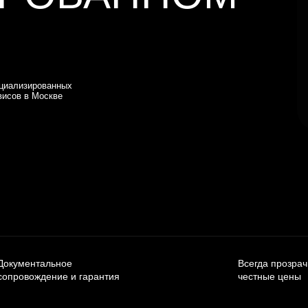
циализированных
висов в Москве
Документальное
Всегда прозра
сопровождение и гарантия
честные цены