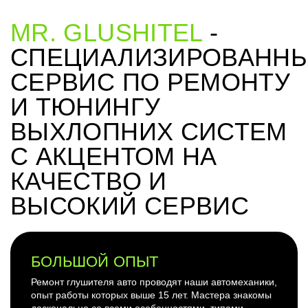
MR. GLUSHITEL
-
СПЕЦИАЛИЗИРОВАНН
СЕРВИС ПО РЕМОНТУ
И ТЮНИНГУ
ВЫХЛОПНИХ СИСТЕМ
С АКЦЕНТОМ НА
КАЧЕСТВО И
ВЫСОКИЙ СЕРВИС
БОЛЬШОЙ ОПЫТ
Ремонт глушителя авто проводят наши автомеханики,
опыт работы которых выше 15 лет. Мастера знакомы
досконально со всеми особенностями, типами