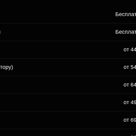
Беспла
ы
Беспла
от 4
тору)
от 5
от 6
от 4
от 6