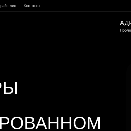
райс лист
Контакты
АД
Проло
РЫ
В
ИРОВАННОМ