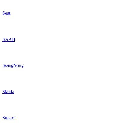
Seat
SAAB
SsangYong
Skoda
Subaru