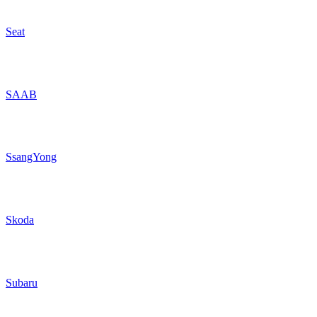
Seat
SAAB
SsangYong
Skoda
Subaru