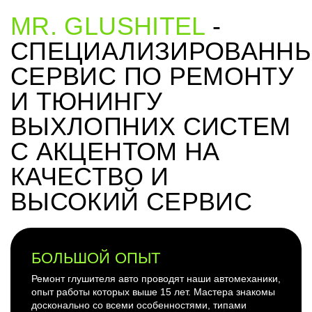
MR. GLUSHITEL
-
СПЕЦИАЛИЗИРОВАНН
СЕРВИС ПО РЕМОНТУ
И ТЮНИНГУ
ВЫХЛОПНИХ СИСТЕМ
С АКЦЕНТОМ НА
КАЧЕСТВО И
ВЫСОКИЙ СЕРВИС
БОЛЬШОЙ ОПЫТ
Ремонт глушителя авто проводят наши автомеханики,
опыт работы которых выше 15 лет. Мастера знакомы
досконально со всеми особенностями, типами