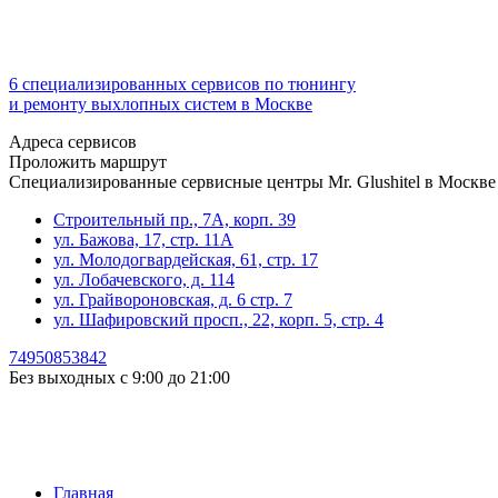
6 специализированных сервисов по тюнингу
и ремонту выхлопных систем в Москве
Адреса сервисов
Проложить маршрут
Специализированные сервисные центры Mr. Glushitel в Москве
Строительный пр., 7А, корп. 39
ул. Бажова, 17, стр. 11А
ул. Молодогвардейская, 61, стр. 17
ул. Лобачевского, д. 114
ул. Грайвороновская, д. 6 стр. 7
ул. Шафировский просп., 22, корп. 5, стр. 4
74950853842
Без выходных с 9:00 до 21:00
Главная