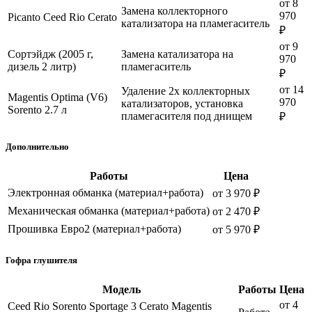
от 8
Замена коллекторного
970
Picanto Ceed Rio Cerato
катализатора на пламегаситель
₽
от 9
Сортэйдж (2005 г,
Замена катализатора на
970
дизель 2 литр)
пламегаситель
₽
от 14
Удаление 2х коллекторных
Magentis Optima (V6)
970
катализаторов, установка
Sorento 2.7 л
пламегасителя под днищем
₽
Дополнительно
Работы
Цена
Электронная обманка (материал+работа)
от 3 970 ₽
Механическая обманка (материал+работа)
от 2 470 ₽
Прошивка Евро2 (материал+работа)
от 5 970 ₽
Гофра глушителя
Модель
Работы
Цена
от 4
Ceed Rio Sorento Sportage 3 Cerato Magentis