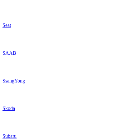
Seat
SAAB
SsangYong
Skoda
Subaru