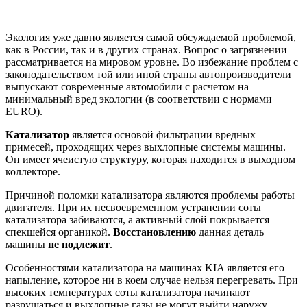
Экология уже давно является самой обсуждаемой проблемой,
как в России, так и в других странах. Вопрос о загрязнении
рассматривается на мировом уровне. Во избежание проблем с
законодательством той или иной страны автопроизводители
выпускают современные автомобили с расчетом на
минимальный вред экологии (в соответствии с нормами
EURO).
Катализатор
является основой фильтрации вредных
примесей, проходящих через выхлопные системы машины.
Он имеет ячеистую структуру, которая находится в выходном
коллекторе.
Причиной поломки катализатора являются проблемы работы
двигателя. При их несвоевременном устранении соты
катализатора забиваются, а активный слой покрывается
спекшейся органикой.
Восстановлению
данная деталь
машины
не подлежит
.
Особенностями катализатора на машинах KIA является его
напыление, которое ни в коем случае нельзя перегревать. При
высоких температурах соты катализатора начинают
разрушаться и выхлопные газы не могут выйти наружу.