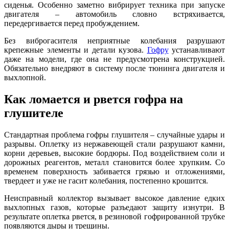
сиденья. Особенно заметно вибрирует техника при запуске
двигателя – автомобиль словно встряхивается,
передергивается перед пробуждением.
Без виброгасителя неприятные колебания разрушают
крепежные элементы и детали кузова.
Гофру
устанавливают
даже на модели, где она не предусмотрена конструкцией.
Обязательно внедряют в систему после тюнинга двигателя и
выхлопной.
Как ломается и рвется гофра на
глушителе
Стандартная проблема гофры глушителя – случайные удары и
разрывы. Оплетку из нержавеющей стали разрушают камни,
корни деревьев, высокие бордюры. Под воздействием соли и
дорожных реагентов, металл становится более хрупким. Со
временем поверхность забивается грязью и отложениями,
твердеет и уже не гасит колебания, постепенно крошится.
Неисправный коллектор вызывает высокое давление едких
выхлопных газов, которые разъедают защиту изнутри. В
результате оплетка рвется, в резиновой гофрированной трубке
появляются дыры и трещины.