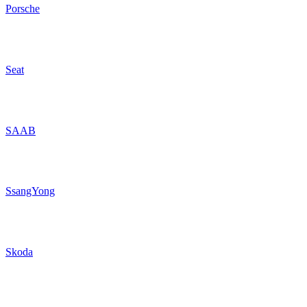
Porsche
Seat
SAAB
SsangYong
Skoda