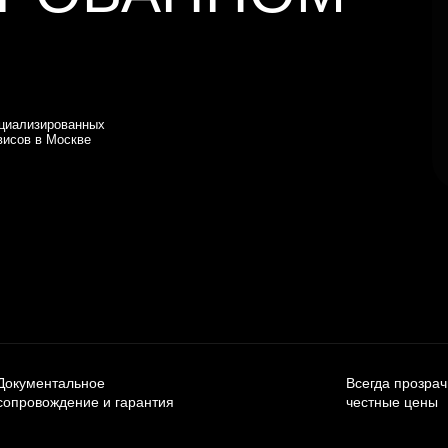
циализированных
висов в Москве
Документальное
Всегда прозра
сопровождение и гарантия
честные цены