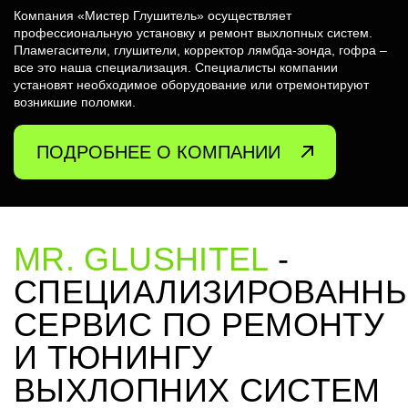
Компания «Мистер Глушитель» осуществляет
профессиональную установку и ремонт выхлопных систем.
Пламегасители, глушители, корректор лямбда-зонда, гофра –
все это наша специализация. Специалисты компании
установят необходимое оборудование или отремонтируют
возникшие поломки.
ПОДРОБНЕЕ О КОМПАНИИ
MR. GLUSHITEL
-
СПЕЦИАЛИЗИРОВАНН
СЕРВИС ПО РЕМОНТУ
И ТЮНИНГУ
ВЫХЛОПНИХ СИСТЕМ