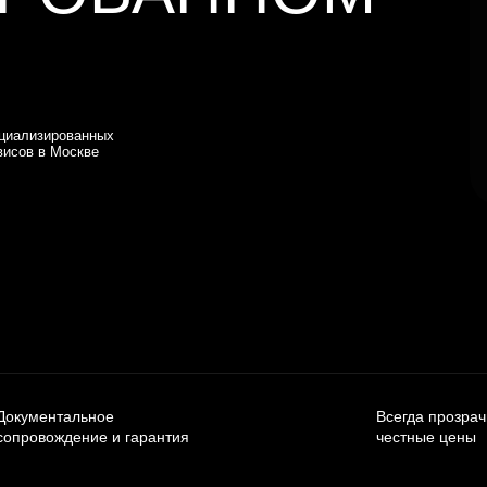
циализированных
висов в Москве
Документальное
Всегда прозра
сопровождение и гарантия
честные цены