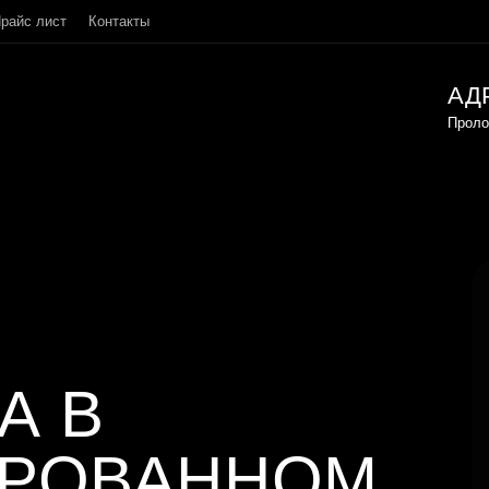
райс лист
Контакты
АД
Проло
А
В
ИРОВАННОМ