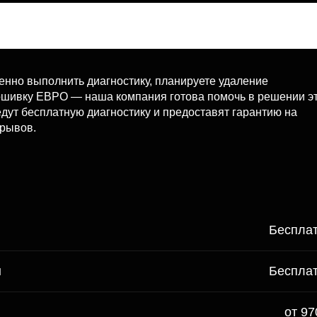
венно выполнить диагностику, планируете удаление
рошивку ЕВРО — наша компания готова помочь в решении э
едут бесплатную диагностику и предоставят гарантию на
ерывов.
Беспла
ы
Беспла
от 97