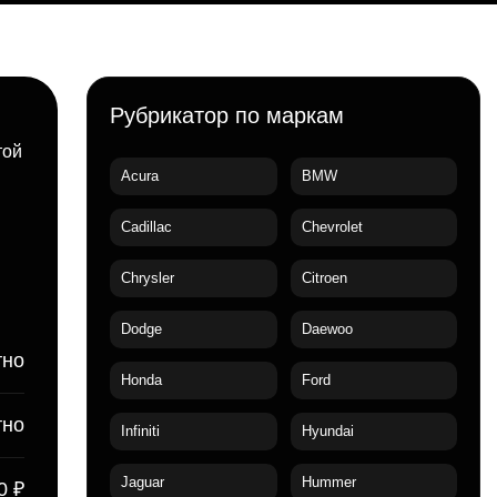
Рубрикатор по маркам
той
Acura
BMW
Cadillac
Chevrolet
Chrysler
Citroen
Dodge
Daewoo
тно
Honda
Ford
тно
Infiniti
Hyundai
Jaguar
Hummer
0 ₽