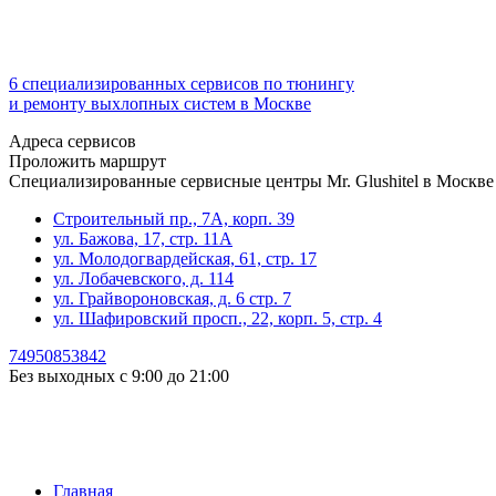
6 специализированных сервисов по тюнингу
и ремонту выхлопных систем в Москве
Адреса сервисов
Проложить маршрут
Специализированные сервисные центры Mr. Glushitel в Москве
Строительный пр., 7А, корп. 39
ул. Бажова, 17, стр. 11А
ул. Молодогвардейская, 61, стр. 17
ул. Лобачевского, д. 114
ул. Грайвороновская, д. 6 стр. 7
ул. Шафировский просп., 22, корп. 5, стр. 4
74950853842
Без выходных с 9:00 до 21:00
Главная